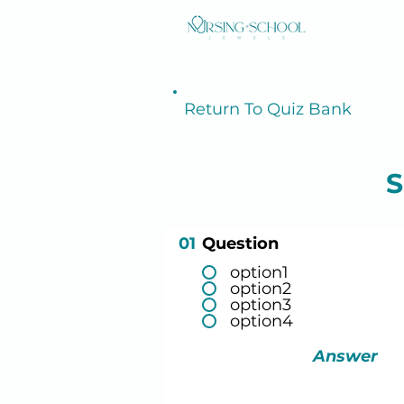
Return To Quiz Bank
S
01
Question
option1
option2
option3
option4
Answer